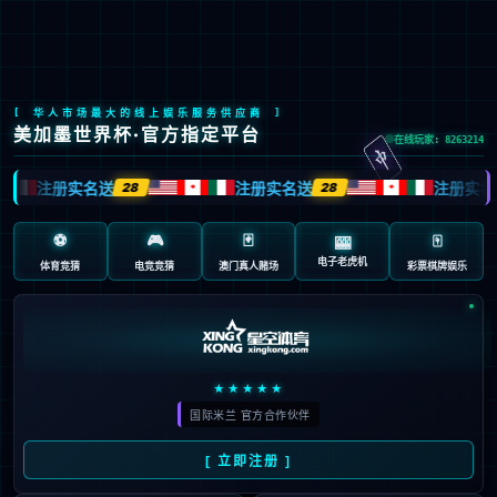
九游会J9
【抢先预约】AI+云端驱动设计与制造进化Autodesk新品全线首发
2026 / 05 / 06
当生成式AI从“锦上添花的辅助工具”，进化为深度嵌入工作流的智能引擎，云端协同从“异地办公的共享载体”，升级为跨端实时互联的数字基座——设计、制造、建造与传媒娱乐行业，正迎来一场从效率到创意的底层重构。
致力于成为全球工程设计软件行业引领者， Autodesk 2027以「AI原生+全云互联」为核心，升级全线产品矩阵，真正实现业务降本增效、释放创意潜能。2026年5月13日，九游会J9数码携手Autodesk举办Autodesk 2027新产品在线发布会，带您线上感
受AI+云端如何驱动设计与制造全面进化。
为什么这场发布会您绝不能错过？
全线首发，一站式解锁未来工具
聚焦覆盖工程建设、智能制造、传媒娱乐三大核心领域，一次性揭晓AutoCAD、Revit、Forma、3ds Max、Fusion等Autodesk 2027新产品，无论您在哪个赛道，都能找到提质增效的关键工作流。
专家坐镇，拒绝纸上谈兵
与行业精英、Autodesk 专家一起，深度拆解新产品核心功能、实操技巧与行业应用场景。解读2027年设计与制造发展趋势，实时解答您在产品使用、业务升级中的疑问，助您把握技术风口，抢占行业新机！
硬核干货+惊喜好礼，全程高能
除了满满的技术干货，直播还准备了注册福利和互动福利，现在注册并参与直播互动，就有机会收获干货技能与惊喜好礼。