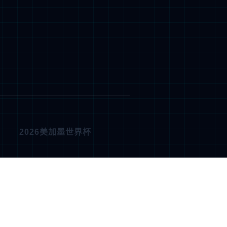
咨询
存优化
数据平台