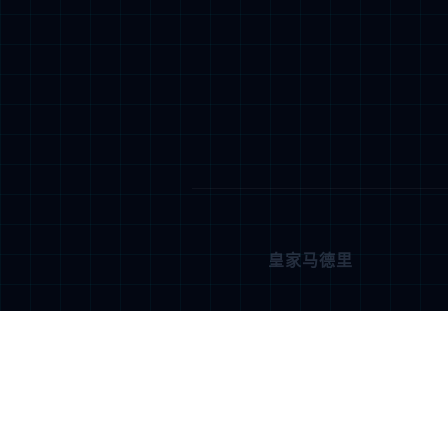
某汽车公司混合云运维服务项目
某外资车企风险数据集市建设