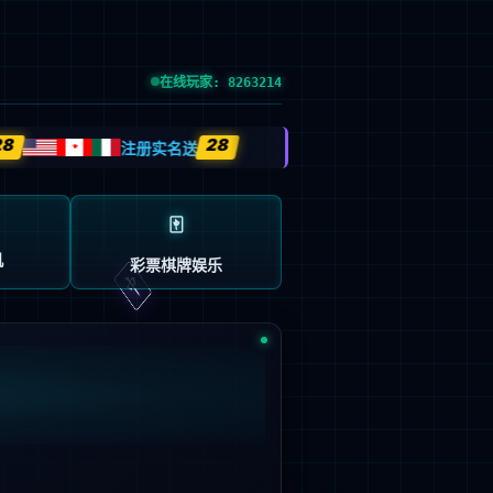
首页
产品及服务
行业解决方案
合作伙伴
投资者关系
关于九游会J9
中
EN