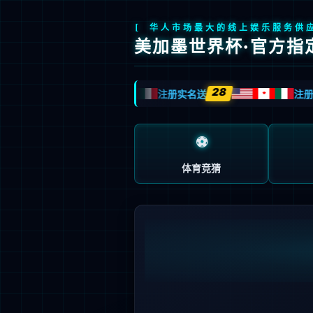
九游会J9