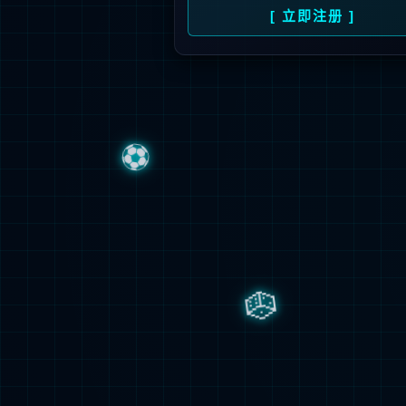
AI for Process 企业级流程数智化变革蓝皮书
系统拆解 AI 如何打破流程边界、激活数据价值，助力企业从效率优化跃向智能跃升，在数智浪潮中锚定进化方向。
报告下载